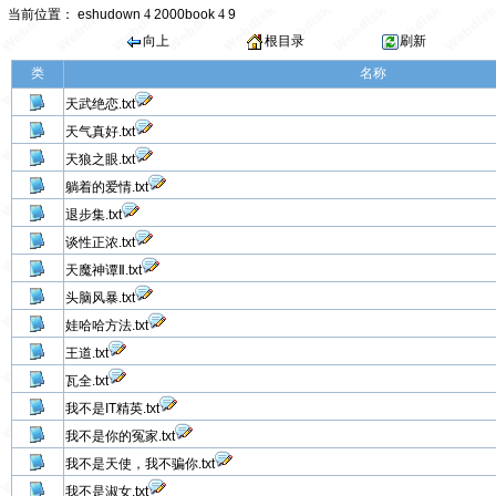
当前位置：
eshudown
4
2000book
4
9
向上
根目录
刷新
类
名称
天武绝恋.txt
天气真好.txt
天狼之眼.txt
躺着的爱情.txt
退步集.txt
谈性正浓.txt
天魔神谭Ⅱ.txt
头脑风暴.txt
娃哈哈方法.txt
王道.txt
瓦全.txt
我不是IT精英.txt
我不是你的冤家.txt
我不是天使，我不骗你.txt
我不是淑女.txt